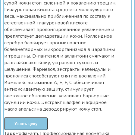
сухой кожи стоп, склонной к появлению трещин.
Гиалуроновая кислота среднего молекулярного
веса, максимально приближенная по составу к
естественной гиалуроновой кислоте,
обеспечивает пролонгированное увлажнение и
препятствует дегидратации кожи. Коллоидное
серебро блокирует проникновение
болезнетворных микроорганизмов в царапины
и трещины. D-пантенол и аллантоин смягчают и
разглаживают кожу, устраняют сухость и
шелушение. Фарнезол, экстракты календулы и
прополиса способствуют снятию воспалений.
Комплекс витаминов A, E, F, С обеспечивает
антиоксидантную защиту, стимулирует
клеточное обновление, усиливает барьерные
функции кожи. Экстракт шалфея и эфирное
масло апельсина дезодорируют кожу стоп.
Узнать цену
Tags
PodiaFarm
,
Профессиональная косметика