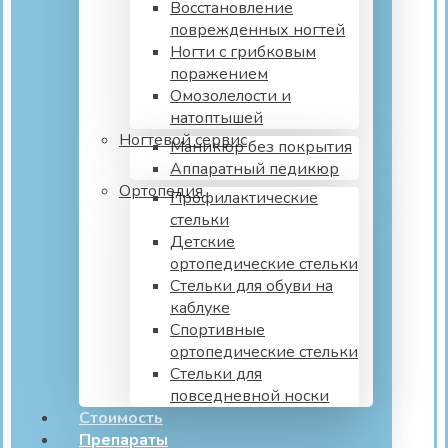
Восстановление
поврежденных ногтей
Ногти с грибковым
поражением
Омозолелости и
натоптышей
Ногтевой сервис
Маникюр без покрытия
Аппаратный педикюр
Ортопедия
Профилактические
стельки
Детские
ортопедические стельки
Стельки для обуви на
каблуке
Спортивные
ортопедические стельки
Стельки для
повседневной носки
Стоимость
Препараты