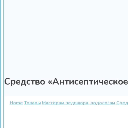
Средство «Антисептическое
Home
Товары
Мастерам педикюра, подологам
Сред