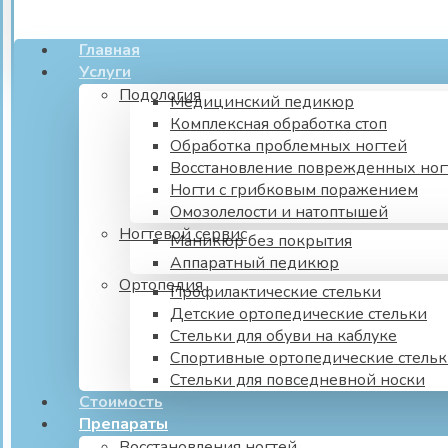
Главная
Услуги
Подология
Медицинский педикюр
Комплексная обработка стоп
Обработка проблемных ногтей
Восстановление поврежденных ног
Ногти с грибковым поражением
Омозолелости и натоптышей
Ногтевой сервис
Маникюр без покрытия
Аппаратный педикюр
Ортопедия
Профилактические стельки
Детские ортопедические стельки
Стельки для обуви на каблуке
Спортивные ортопедические стель
Стельки для повседневной носки
Стоимость
Препараты
Восстановления ногтей