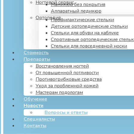
Ногтевой сервис
Маникюр без покрытия
Аппаратный педикюр
Ортопедия
Профилактические стельки
Детские ортопедические стельки
Стельки для обуви на каблуке
Спортивные ортопедические стель
Стельки для повседневной носки
Стоимость
Препараты
Восстановления ногтей
От повышенной потливости
Противогрибковые средства
Уход за проблемной кожей
Мастерам подологам
Обучение
Новости
Вопросы и ответы
Специалисты
Контакты