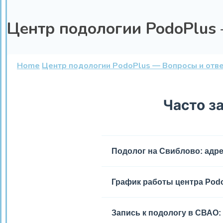
Центр подологии PodoPlus
Home
Центр подологии PodoPlus — Вопросы и отв
Часто з
Подолог на Свиблово: адре
Центр PodoPlus находится по 
График работы центра Pod
путь идет вдоль парковой зон
Мы работаем ежедневно для ва
Запись к подологу в СВАО:
20:00.