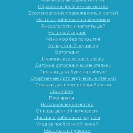
Комплексная обработка стоп
Обработка проблемных ногтей
Восстановление поврежденных ногтей
Ногти с грибковым поражением
Омозолелости и натоптышей
Ногтевой сервис
Маникюр без покрытия
Аппаратный педикюр
Ортопедия
Профилактические стельки
Детские ортопедические стельки
Стельки для обуви на каблуке
Спортивные ортопедические стельки
Стельки для повседневной носки
Стоимость
Препараты
Восстановления ногтей
От повышенной потливости
Противогрибковые средства
Уход за проблемной кожей
Мастерам подологам