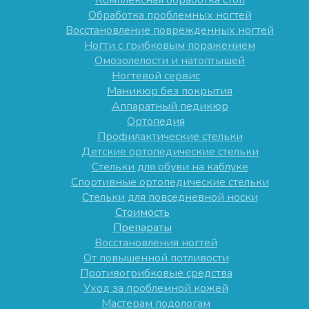
Комплексная обработка стоп
Обработка проблемных ногтей
Восстановление поврежденных ногтей
Ногти с грибковым поражением
Омозолелости и натоптышей
Ногтевой сервис
Маникюр без покрытия
Аппаратный педикюр
Ортопедия
Профилактические стельки
Детские ортопедические стельки
Стельки для обуви на каблуке
Спортивные ортопедические стельки
Стельки для повседневной носки
Стоимость
Препараты
Восстановления ногтей
От повышенной потливости
Противогрибковые средства
Уход за проблемной кожей
Мастерам подологам