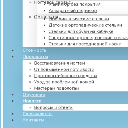
Ногтевой сервис
Маникюр без покрытия
Аппаратный педикюр
Ортопедия
Профилактические стельки
Детские ортопедические стельки
Стельки для обуви на каблуке
Спортивные ортопедические стель
Стельки для повседневной носки
Стоимость
Препараты
Восстановления ногтей
От повышенной потливости
Противогрибковые средства
Уход за проблемной кожей
Мастерам подологам
Обучение
Новости
Вопросы и ответы
Специалисты
Контакты